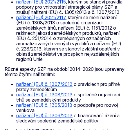
nařízení (EU) 2021/2115
, kterým se stanoví pravidla
podpory pro vnitrostátní strategické plány SZP a
zrušují nařízení (EU) č. 1305/2013 a č. 1307/2013
nařízení (EU) 2021/2117
, kterým se mění nařízení
(EU) č. 1308/2013 o společné organizaci
zemědělských trhů, nařízení (EU) č. 1151/2012 o
režimech jakosti zemědělských produktů, nařízení
(EU) č. 251/2014 o zeměpisných označeních
aromatizovaných vinných výrobků a nařízení (EU)
č. 228/2013, kterým se stanoví zvláštní opatření v
oblasti zemědělství ve prospěch nejvzdálenějších
regionů Unie
Různé aspekty SZP na období 2014–2020 jsou upraveny
těmito čtyřmi nařízeními:
nařízení (EU) č. 1307/2013
o pravidlech pro přímé
platby zemědělcům
nařízení (EU) č. 1308/2013
o společné organizaci
trhů se zemědělskými produkty
nařízení (EU) č. 1305/2013
o podpoře pro rozvoj
venkova
nařízení (EU) č. 1306/2013
o financování, řízení a
sledování společné zemědělské politiky