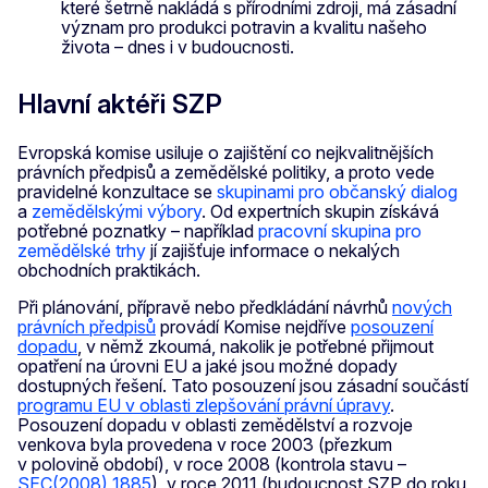
které šetrně nakládá s přírodními zdroji, má zásadní
význam pro produkci potravin a kvalitu našeho
života – dnes i v budoucnosti.
Hlavní aktéři SZP
Evropská komise usiluje o zajištění co nejkvalitnějších
právních předpisů a zemědělské politiky, a proto vede
pravidelné konzultace se
skupinami pro občanský dialog
a
zemědělskými výbory
. Od expertních skupin získává
potřebné poznatky – například
pracovní skupina pro
zemědělské trhy
jí zajišťuje informace o nekalých
obchodních praktikách.
Při plánování, přípravě nebo předkládání návrhů
nových
právních předpisů
provádí Komise nejdříve
posouzení
dopadu
, v němž zkoumá, nakolik je potřebné přijmout
opatření na úrovni EU a jaké jsou možné dopady
dostupných řešení. Tato posouzení jsou zásadní součástí
programu EU v oblasti zlepšování právní úpravy
.
Posouzení dopadu v oblasti zemědělství a rozvoje
venkova byla provedena v roce 2003 (přezkum
v polovině období), v roce 2008 (kontrola stavu –
SEC(2008) 1885
), v roce 2011 (budoucnost SZP do roku