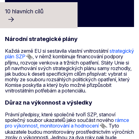
10 hlavních cílů
Národní strategické plány
Každá země EU si sestavila vlastní vnitrostátní
strategický
plán SZP
, v němž kombinuje financování podpory
příjmu, rozvoje venkova a tržních opatření. Státy Unie si
při navrhování svých strategických plánu samy rozhodly,
jak budou k deseti specifickým cílům přispívat: vybrat si
mohly ze souboru rozsáhlých politických opatření, který
Komise poskytla a který bylo možné přizpůsobit
vnitrostátním potřebám a potenciálu.
Důraz na výkonnost a výsledky
Právní předpisy, které společně tvoří SZP, stanoví
společný soubor ukazatelů jako součást nového
rámce
pro výkonnost, monitorování a hodnocení
. Tyto
ukazatele budou monitorovány prostřednictvím výročních
zpráv o výkonnosti. Jednou za dva roky pak bude