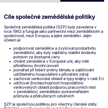
Cíle společné zemědělské politiky
Společná zemědělská politika (SZP) byla zavedena v
roce 1962 a funguje jako partnerství mezi zemědělstvím a
společností, mezi Evropou a jejími zemědělci. Jejím
účelem je:
podporovat zemědělce a zvyšovat produktivitu
zemědělství, aby byly zajištěny stabilní dodávky
potravin za dostupné ceny
chránit zemědělce v Evropské unii, aby měli
přiměřenou životní úroveň
pomáhat při řešení změny klimatu a zajišťování
udržitelného hospodaření s přírodními zdroji
zachovat venkovské oblasti a typy krajiny v celé EU
udržovat životaschopnost hospodářství
venkovských oblastí podporou pracovních míst
v zemědělství, zemědělsko-potravinářském
průmyslu a přidružených odvětvích
SZP je společnou politikou pro všechny členské státy.