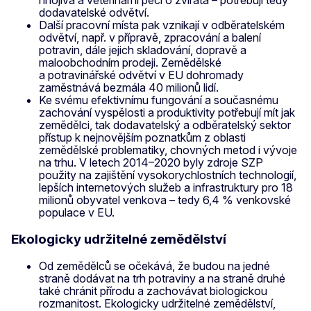
hnojiva a veterinární péči o zvířata – potřebují tedy
dodavatelské odvětví.
Další pracovní místa pak vznikají v odběratelském
odvětví, např. v přípravě, zpracování a balení
potravin, dále jejich skladování, dopravě a
maloobchodním prodeji. Zemědělské
a potravinářské odvětví v EU dohromady
zaměstnává bezmála 40 milionů lidí.
Ke svému efektivnímu fungování a současnému
zachování vyspělosti a produktivity potřebují mít jak
zemědělci, tak dodavatelský a odběratelský sektor
přístup k nejnovějším poznatkům z oblasti
zemědělské problematiky, chovných metod i vývoje
na trhu. V letech 2014–2020 byly zdroje SZP
použity na zajištění vysokorychlostních technologií,
lepších internetových služeb a infrastruktury pro 18
milionů obyvatel venkova – tedy 6,4 % venkovské
populace v EU.
Ekologicky udržitelné zemědělství
Od zemědělců se očekává, že budou na jedné
straně dodávat na trh potraviny a na straně druhé
také chránit přírodu a zachovávat biologickou
rozmanitost. Ekologicky udržitelné zemědělství,