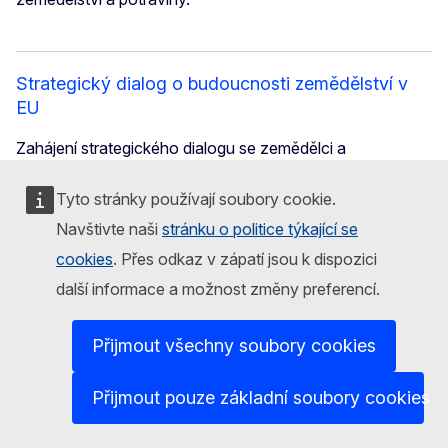
Strategický dialog o budoucnosti zemědělství v
EU
Zahájení strategického dialogu se zemědělci a
zemědělsko-potravinářským odvětvím v EU o
budoucnosti zemědělství 25. ledna 2024.
Tyto stránky používají soubory cookie.
Navštivte naši
stránku o politice týkající se
cookies
. Přes odkaz v zápatí jsou k dispozici
Jak EU reaguje na obavy zemědělců
další informace a možnost změny preferencí.
EU přezkoumala některá ustanovení společné
Přijmout všechny soubory cookies
zemědělské politiky (SZP) a upravila je tak, aby byla
flexibilnější a slučitelnější s reálnými podmínkami v
zemědělství.
Přijmout pouze základní soubory cookies