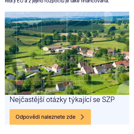
Řídí ji EU a z jejího rozpočtu je také financována.
Nejčastější otázky týkající se SZP
Odpovědi naleznete zde