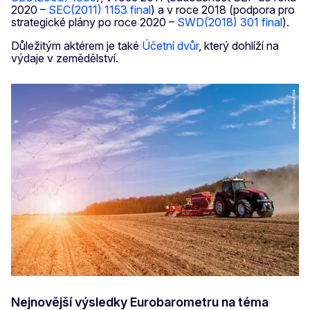
2020 –
SEC(2011) 1153 final
) a v roce 2018 (podpora pro
strategické plány po roce 2020 –
SWD(2018) 301 final
).
Důležitým aktérem je také
Účetní dvůr
, který dohlíží na
výdaje v zemědělství.
Nejnovější výsledky Eurobarometru na téma