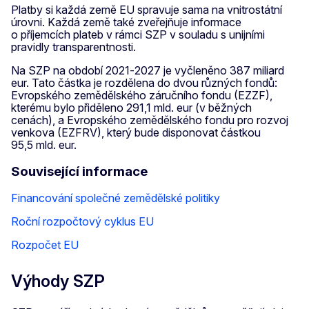
Platby si každá země EU spravuje sama na vnitrostátní
úrovni. Každá země také zveřejňuje informace
o příjemcích plateb v rámci SZP v souladu s unijními
pravidly transparentnosti.
Na SZP na období 2021‑2027 je vyčleněno 387 miliard
eur. Tato částka je rozdělena do dvou různých fondů:
Evropského zemědělského záručního fondu (EZZF),
kterému bylo přiděleno 291,1 mld. eur (v běžných
cenách), a Evropského zemědělského fondu pro rozvoj
venkova (EZFRV), který bude disponovat částkou
95,5 mld. eur.
Související informace
Financování společné zemědělské politiky
Roční rozpočtový cyklus EU
Rozpočet EU
Výhody SZP