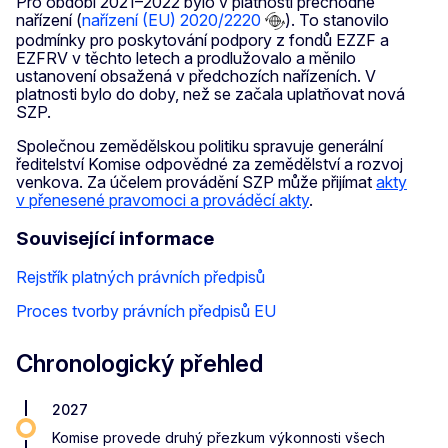
Pro období 2021–2022 bylo v platnosti přechodné
nařízení (
nařízení (EU) 2020/2220
). To stanovilo
podmínky pro poskytování podpory z fondů EZZF a
EZFRV v těchto letech a prodlužovalo a měnilo
ustanovení obsažená v předchozích nařízeních. V
platnosti bylo do doby, než se začala uplatňovat nová
SZP.
Společnou zemědělskou politiku spravuje generální
ředitelství Komise odpovědné za zemědělství a rozvoj
venkova. Za účelem provádění SZP může přijímat
akty
v přenesené pravomoci a prováděcí akty
.
Související informace
Rejstřík platných právních předpisů
Proces tvorby právních předpisů EU
Chronologický přehled
2027
Komise provede druhý přezkum výkonnosti všech