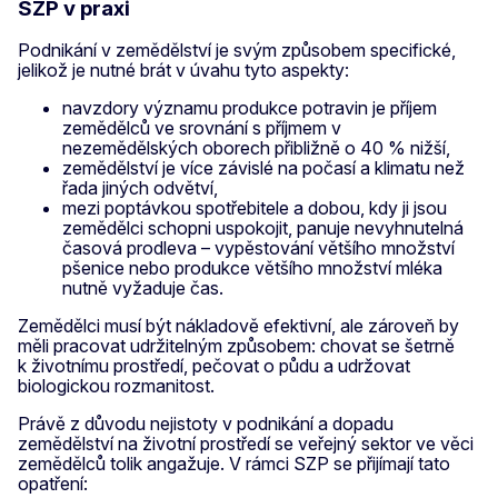
SZP v praxi
Podnikání v zemědělství je svým způsobem specifické,
jelikož je nutné brát v úvahu tyto aspekty:
navzdory významu produkce potravin je příjem
zemědělců ve srovnání s příjmem v
nezemědělských oborech přibližně o 40 % nižší,
zemědělství je více závislé na počasí a klimatu než
řada jiných odvětví,
mezi poptávkou spotřebitele a dobou, kdy ji jsou
zemědělci schopni uspokojit, panuje nevyhnutelná
časová prodleva – vypěstování většího množství
pšenice nebo produkce většího množství mléka
nutně vyžaduje čas.
Zemědělci musí být nákladově efektivní, ale zároveň by
měli pracovat udržitelným způsobem: chovat se šetrně
k životnímu prostředí, pečovat o půdu a udržovat
biologickou rozmanitost.
Právě z důvodu nejistoty v podnikání a dopadu
zemědělství na životní prostředí se veřejný sektor ve věci
zemědělců tolik angažuje. V rámci SZP se přijímají tato
opatření: