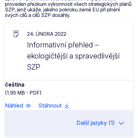
proveden přezkum výkonnosti všech strategických plánů
SZP, jenž ukáže, jakého pokroku země EU při plnění
svých cílů a cílů SZP dosáhly.
24. ÚNORA 2022
Informativní přehled –
ekologičtější a spravedlivější
SZP
čeština
(1.95 MB - PDF)
Náhled
Stáhnout
Další jazyky (1)