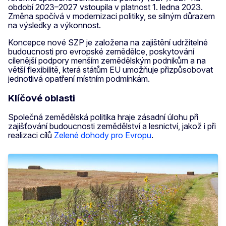
období 2023–2027 vstoupila v platnost 1. ledna 2023.
Změna spočívá v modernizaci politiky, se silným důrazem
na výsledky a výkonnost.
Koncepce nové SZP je založena na zajištění udržitelné
budoucnosti pro evropské zemědělce, poskytování
cílenější podpory menším zemědělským podnikům a na
větší flexibilitě, která státům EU umožňuje přizpůsobovat
jednotlivá opatření místním podmínkám.
Klíčové oblasti
Společná zemědělská politika hraje zásadní úlohu při
zajišťování budoucnosti zemědělství a lesnictví, jakož i při
realizaci cílů
Zelené dohody pro Evropu
.