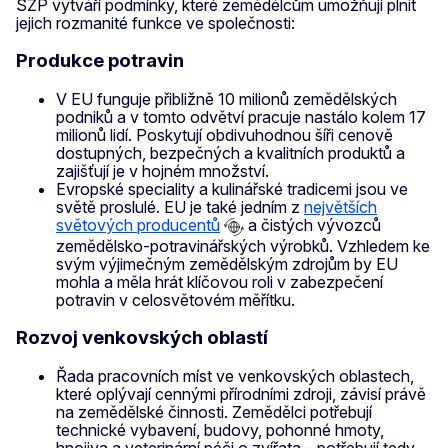
SZP vytváří podmínky, které zemědělcům umožňují plnit
jejich rozmanité funkce ve společnosti:
Produkce potravin
V EU funguje přibližně 10 milionů zemědělských
podniků a v tomto odvětví pracuje nastálo kolem 17
milionů lidí. Poskytují obdivuhodnou šíři cenově
dostupných, bezpečných a kvalitních produktů a
zajišťují je v hojném množství.
Evropské speciality a kulinářské tradicemi jsou ve
světě proslulé. EU je také jedním z
největších
světových producentů
a čistých vývozců
zemědělsko-potravinářských výrobků. Vzhledem ke
svým výjimečným zemědělským zdrojům by EU
mohla a měla hrát klíčovou roli v zabezpečení
potravin v celosvětovém měřítku.
Rozvoj venkovských oblastí
Řada pracovních míst ve venkovských oblastech,
které oplývají cennými přírodními zdroji, závisí právě
na zemědělské činnosti. Zemědělci potřebují
technické vybavení, budovy, pohonné hmoty,