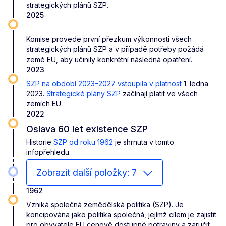
strategických plánů SZP.
2025
Komise provede první přezkum výkonnosti všech
strategických plánů SZP a v případě potřeby požádá
země EU, aby učinily konkrétní následná opatření.
2023
SZP na období 2023–2027 vstoupila v platnost
1. ledna
2023.
Strategické plány SZP
začínají platit ve všech
zemích EU.
2022
Oslava 60 let existence SZP
Historie
SZP od roku 1962
je shrnuta v tomto
infopřehledu.
Zobrazit další položky: 7
1962
Vzniká společná zemědělská politika (SZP). Je
koncipována jako politika společná, jejímž cílem je zajistit
pro obyvatele EU cenově dostupné potraviny a zaručit