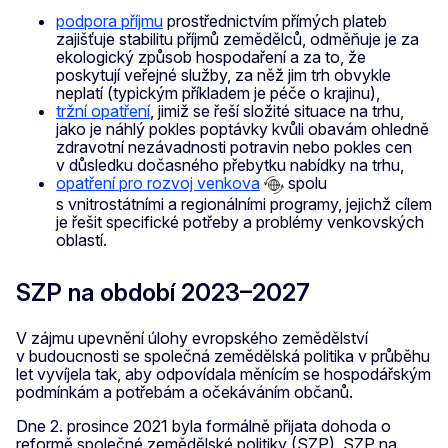
podpora příjmu
prostřednictvím přímých plateb
zajišťuje stabilitu příjmů zemědělců, odměňuje je za
ekologický způsob hospodaření a za to, že
poskytují veřejné služby, za něž jim trh obvykle
neplatí (typickým příkladem je péče o krajinu),
tržní opatření
, jimiž se řeší složité situace na trhu,
jako je náhlý pokles poptávky kvůli obavám ohledně
zdravotní nezávadnosti potravin nebo pokles cen
v důsledku dočasného přebytku nabídky na trhu,
opatření pro rozvoj venkova
spolu
s vnitrostátními a regionálními programy, jejichž cílem
je řešit specifické potřeby a problémy venkovských
oblastí.
SZP na období 2023–2027
V zájmu upevnění úlohy evropského zemědělství
v budoucnosti se společná zemědělská politika v průběhu
let vyvíjela tak, aby odpovídala měnícím se hospodářským
podmínkám a potřebám a očekáváním občanů.
Dne 2. prosince 2021 byla formálně přijata dohoda o
reformě společné zemědělské politiky (SZP). SZP na