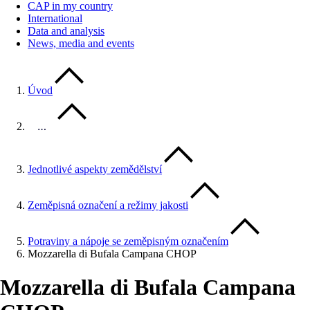
CAP in my country
International
Data and analysis
News, media and events
Úvod
…
Jednotlivé aspekty zemědělství
Zeměpisná označení a režimy jakosti
Potraviny a nápoje se zeměpisným označením
Mozzarella di Bufala Campana CHOP
Mozzarella di Bufala Campana