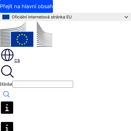
Přejít na hlavní obsah
Oficiální internetová stránka EU
cs
Hledat
Hledat