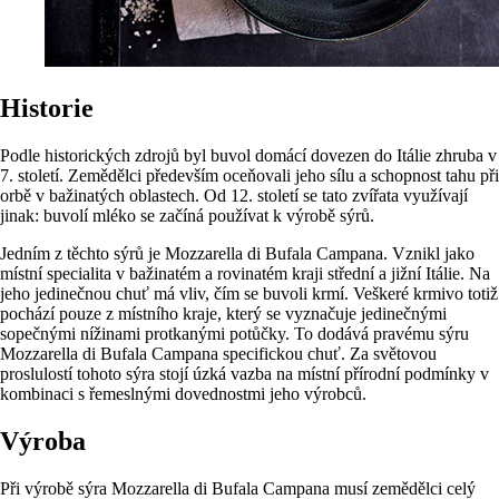
Historie
Podle historických zdrojů byl buvol domácí dovezen do Itálie zhruba v
7. století. Zemědělci především oceňovali jeho sílu a schopnost tahu při
orbě v bažinatých oblastech. Od 12. století se tato zvířata využívají
jinak: buvolí mléko se začíná používat k výrobě sýrů.
Jedním z těchto sýrů je Mozzarella di Bufala Campana. Vznikl jako
místní specialita v bažinatém a rovinatém kraji střední a jižní Itálie. Na
jeho jedinečnou chuť má vliv, čím se buvoli krmí. Veškeré krmivo totiž
pochází pouze z místního kraje, který se vyznačuje jedinečnými
sopečnými nížinami protkanými potůčky. To dodává pravému sýru
Mozzarella di Bufala Campana specifickou chuť. Za světovou
proslulostí tohoto sýra stojí úzká vazba na místní přírodní podmínky v
kombinaci s řemeslnými dovednostmi jeho výrobců.
Výroba
Při výrobě sýra Mozzarella di Bufala Campana musí zemědělci celý