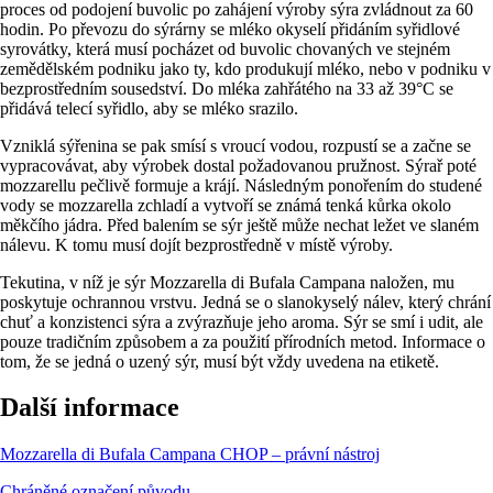
proces od podojení buvolic po zahájení výroby sýra zvládnout za 60
hodin. Po převozu do sýrárny se mléko okyselí přidáním syřidlové
syrovátky, která musí pocházet od buvolic chovaných ve stejném
zemědělském podniku jako ty, kdo produkují mléko, nebo v podniku v
bezprostředním sousedství. Do mléka zahřátého na 33 až 39°C se
přidává telecí syřidlo, aby se mléko srazilo.
Vzniklá sýřenina se pak smísí s vroucí vodou, rozpustí se a začne se
vypracovávat, aby výrobek dostal požadovanou pružnost. Sýrař poté
mozzarellu pečlivě formuje a krájí. Následným ponořením do studené
vody se mozzarella zchladí a vytvoří se známá tenká kůrka okolo
měkčího jádra. Před balením se sýr ještě může nechat ležet ve slaném
nálevu. K tomu musí dojít bezprostředně v místě výroby.
Tekutina, v níž je sýr Mozzarella di Bufala Campana naložen, mu
poskytuje ochrannou vrstvu. Jedná se o slanokyselý nálev, který chrání
chuť a konzistenci sýra a zvýrazňuje jeho aroma. Sýr se smí i udit, ale
pouze tradičním způsobem a za použití přírodních metod. Informace o
tom, že se jedná o uzený sýr, musí být vždy uvedena na etiketě.
Další informace
Mozzarella di Bufala Campana CHOP – právní nástroj
Chráněné označení původu