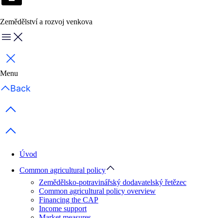
Zemědělství a rozvoj venkova
Menu
Zavřít
Menu
Back
Previous items
Next items
Úvod
Common agricultural policy
Zemědělsko-potravinářský dodavatelský řetězec
Common agricultural policy overview
Financing the CAP
Income support
Market measures