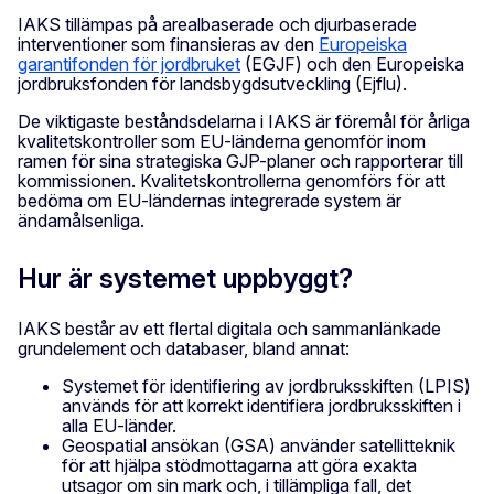
IAKS tillämpas på arealbaserade och djurbaserade
interventioner som finansieras av den
Europeiska
garantifonden för jordbruket
(EGJF) och den Europeiska
jordbruksfonden för landsbygdsutveckling (Ejflu).
De viktigaste beståndsdelarna i IAKS är föremål för årliga
kvalitetskontroller som EU-länderna genomför inom
ramen för sina strategiska GJP-planer och rapporterar till
kommissionen. Kvalitetskontrollerna genomförs för att
bedöma om EU-ländernas integrerade system är
ändamålsenliga.
Hur är systemet uppbyggt?
IAKS består av ett flertal digitala och sammanlänkade
grundelement och databaser, bland annat:
Systemet för identifiering av jordbruksskiften (LPIS)
används för att korrekt identifiera jordbruksskiften i
alla EU-länder.
Geospatial ansökan (GSA) använder satellitteknik
för att hjälpa stödmottagarna att göra exakta
utsagor om sin mark och, i tillämpliga fall, det