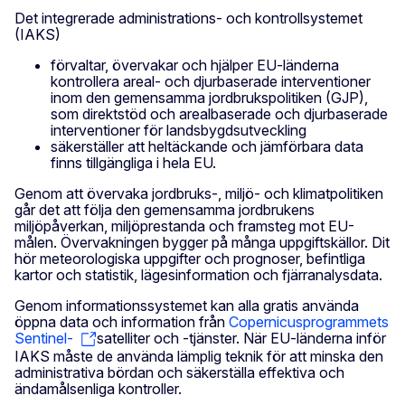
Det integrerade administrations- och kontrollsystemet
(IAKS)
förvaltar, övervakar och hjälper EU-länderna
kontrollera areal- och djurbaserade interventioner
inom den gemensamma jordbrukspolitiken (GJP),
som direktstöd och arealbaserade och djurbaserade
interventioner för landsbygdsutveckling
säkerställer att heltäckande och jämförbara data
finns tillgängliga i hela EU.
Genom att övervaka jordbruks-, miljö- och klimatpolitiken
går det att följa den gemensamma jordbrukens
miljöpåverkan, miljöprestanda och framsteg mot EU-
målen. Övervakningen bygger på många uppgiftskällor. Dit
hör meteorologiska uppgifter och prognoser, befintliga
kartor och statistik, lägesinformation och fjärranalysdata.
Genom informationssystemet kan alla gratis använda
öppna data och information från
Copernicusprogrammets
Sentinel-
satelliter och -tjänster. När EU-länderna inför
IAKS måste de använda lämplig teknik för att minska den
administrativa bördan och säkerställa effektiva och
ändamålsenliga kontroller.