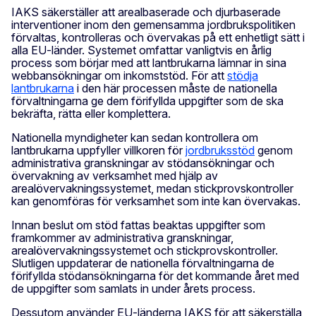
IAKS säkerställer att arealbaserade och djurbaserade
interventioner inom den gemensamma jordbrukspolitiken
förvaltas, kontrolleras och övervakas på ett enhetligt sätt i
alla EU-länder. Systemet omfattar vanligtvis en årlig
process som börjar med att lantbrukarna lämnar in sina
webbansökningar om inkomststöd. För att
stödja
lantbrukarna
i den här processen måste de nationella
förvaltningarna ge dem förifyllda uppgifter som de ska
bekräfta, rätta eller komplettera.
Nationella myndigheter kan sedan kontrollera om
lantbrukarna uppfyller villkoren för
jordbruksstöd
genom
administrativa granskningar av stödansökningar och
övervakning av verksamhet med hjälp av
arealövervakningssystemet, medan stickprovskontroller
kan genomföras för verksamhet som inte kan övervakas.
Innan beslut om stöd fattas beaktas uppgifter som
framkommer av administrativa granskningar,
arealövervakningssystemet och stickprovskontroller.
Slutligen uppdaterar de nationella förvaltningarna de
förifyllda stödansökningarna för det kommande året med
de uppgifter som samlats in under årets process.
Dessutom använder EU-länderna IAKS för att säkerställa