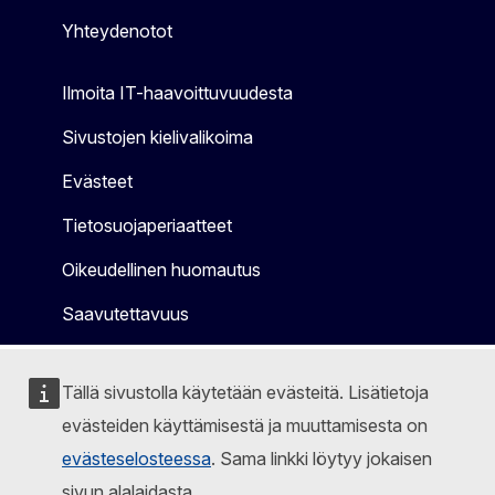
Yhteydenotot
Ilmoita IT-haavoittuvuudesta
Sivustojen kielivalikoima
Evästeet
Tietosuojaperiaatteet
Oikeudellinen huomautus
Saavutettavuus
Tällä sivustolla käytetään evästeitä. Lisätietoja
evästeiden käyttämisestä ja muuttamisesta on
evästeselosteessa
. Sama linkki löytyy jokaisen
sivun alalaidasta.