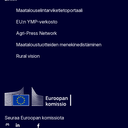
Maatalouselintarviketietoportaali
EU:n YMP-verkosto
Agri-Press Network
Maataloustuotteiden menekinedistäminen
Rural vision
Seuraa Euroopan komissiota
Mastodon
LinkedIn
Bluesky
Facebook
Youtube
Other