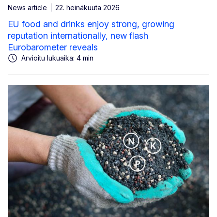
News article
22. heinäkuuta 2026
EU food and drinks enjoy strong, growing
reputation internationally, new flash
Eurobarometer reveals
Arvioitu lukuaika: 4 min