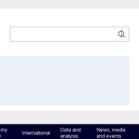
Αναζήτηση
Αναζήτη
 my
Data and
News, media
International
y
analysis
and events