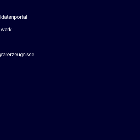
ldatenportal
zwerk
grarerzeugnisse