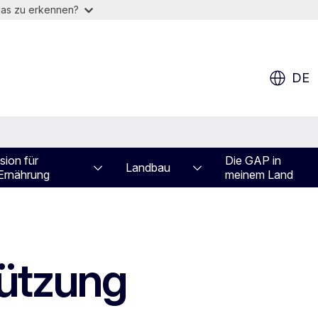
das zu erkennen?
DE
sion für
Die GAP in
Landbau
 Ernährung
meinem Land
ützung