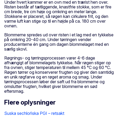
Under hvert kammer er en ovn med en trærist hen over.
Risten består af tætliggende, knastfrie stokke, som er fire
cm brede, tre cm høje og omkring en meter lange.
Stokkene er placeret, så røgen kan cirkulere frit, og den
varme luft kan stige op til en højde på ca. 180 cm over
ovnen.
Blommerne spredes ud over risten i et lag med en tykkelse
på omkring 20-40 cm. Under tørringen vender
producenterne én gang om dagen blommelaget med en
særlig skovl.
Røgnings- og tørringsprocessen varer 4-6 dage
afhængigt af blommelagets tykkelse. Når røgen stiger op
fra ovnen, stiger temperaturen til mellem 45 °C og 60 °C.
Røgen tørrer og konserverer frugten og giver den samtidig
en unik røgfarve og en røget aroma og smag. Under
tørringsprocessen løber der saft ud fra blommerne og
omslutter frugten, hvilket giver blommerne en sød
eftersmag.
Flere oplysninger
Suska sechlońska PGI – retsakt