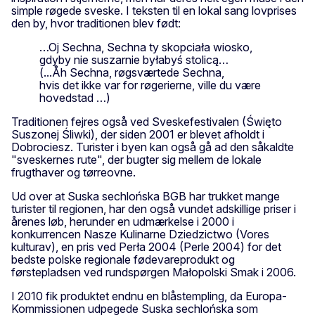
simple røgede sveske. I teksten til en lokal sang lovprises
den by, hvor traditionen blev født:
…Oj Sechna, Sechna ty skopciała wiosko,
gdyby nie suszarnie byłabyś stolicą…
(...Åh Sechna, røgsværtede Sechna,
hvis det ikke var for røgerierne, ville du være
hovedstad …)
Traditionen fejres også ved Sveskefestivalen (Święto
Suszonej Śliwki), der siden 2001 er blevet afholdt i
Dobrociesz. Turister i byen kan også gå ad den såkaldte
"sveskernes rute", der bugter sig mellem de lokale
frugthaver og tørreovne.
Ud over at Suska sechlońska BGB har trukket mange
turister til regionen, har den også vundet adskillige priser i
årenes løb, herunder en udmærkelse i 2000 i
konkurrencen Nasze Kulinarne Dziedzictwo (Vores
kulturav), en pris ved Perła 2004 (Perle 2004) for det
bedste polske regionale fødevareprodukt og
førstepladsen ved rundspørgen Małopolski Smak i 2006.
I 2010 fik produktet endnu en blåstempling, da Europa-
Kommissionen udpegede Suska sechlońska som