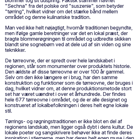
blommer tog sit udspring. Faktisk stammer navnet
"Sechna" fra det polske ord "suszenie", som betyder
"tørring", hvilket vidner om det stærke bånd mellem
området og denne kulinariske tradition.
Man ved ikke helt nøjagtigt, hvornår traditionen begyndte,
men ifølge gamle beretninger var det en lokal præst, der
bragte blommerøgningen til området og udbredte skikken
blandt sine sognebørn ved at dele ud af sin viden og sine
teknikker.
De tørreovne, der er spredt over hele landskabet i
regionen, står som monumenter over produktets historie.
Den ældste af disse tørreovne er over 100 år gammel.
Selv om den ikke længere er i brug, har den samme
konstruktion og funktioner som de tørreovne, der bruges i
dag, hvilket vidner om, at denne produktionsmetode stort
set har været uændret i over et århundrede. Der findes
hele 677 tørreovne i området, og de er alle designet og
konstrueret af lokalbefolkningen i deres helt egne lokale
stil.
Tørrings- og røgningstraditionen er ikke blot en del af
regionens landskab, men ligger også dybt i dens kultur. De
lokale poeter og sangskrivere behøver ikke at finde deres
inspiration i stjernerne, men har deres helt egen muse i den