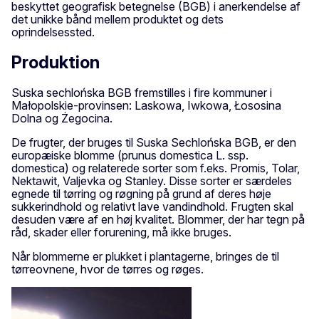
beskyttet geografisk betegnelse (BGB) i anerkendelse af
det unikke bånd mellem produktet og dets
oprindelsessted.
Produktion
Suska sechlońska BGB fremstilles i fire kommuner i
Małopolskie-provinsen: Laskowa, Iwkowa, Łososina
Dolna og Żegocina.
De frugter, der bruges til Suska Sechlońska BGB, er den
europæiske blomme (prunus domestica L. ssp.
domestica) og relaterede sorter som f.eks. Promis, Tolar,
Nektawit, Valjevka og Stanley. Disse sorter er særdeles
egnede til tørring og røgning på grund af deres høje
sukkerindhold og relativt lave vandindhold. Frugten skal
desuden være af en høj kvalitet. Blommer, der har tegn på
råd, skader eller forurening, må ikke bruges.
Når blommerne er plukket i plantagerne, bringes de til
tørreovnene, hvor de tørres og røges.