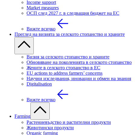
Income support
Market measures
ОСП след 2027 г. в следващия бюджет на ЕС
Вижте всичко
Преглед на визията за селското стопанство и храните
Визия за селското стопанство и храните
Обновяване на поколенията в селското стопанство
Жените в селското стопанство в ЕС
EU actions to address farmers’ concerns
Научни изследвания, иновации и обмен на знания
Digitalisation
Вижте всичко
Farming
Растениевъдство и растителни продукти
Животински продукти
Organic farming