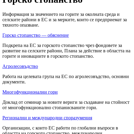
Информация за значението на горите за околната среда и
селските райони в ЕС и за мерките, които се предприемат за
тяхното опазване.
Горско стопанство — обяснение
Подкрепа на ЕС за горското стопанство чрез фондовете за
развитие на селските райони, Плана за действие в областта на
горите и иновациите в горското стопанство.
Агролесовъдство
Работа на целевата група на ЕС по агролесовъдство, основни
документи.
Многофункционални гори
Доклад от семинар за новите вериги за създаване на стойност
от многофункционално стопанисваните гори.
Регионални и международни споразумения
Организации, с които ЕС работи по глобални въпроси в
областта на горското стопанство, международни